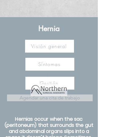
Hernia
Visión general
Síntomas
Gestión
Agendar una cita de trabajo
Hernias occur when the sac
(peritoneum) that surrounds the gut
and abdominal organs slips into a